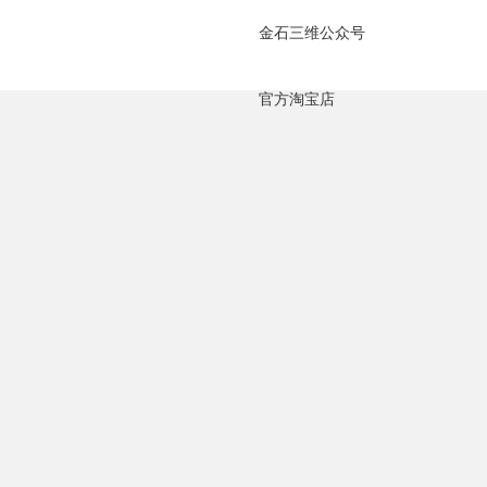
金石三维公众号
官方淘宝店