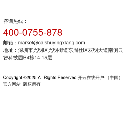
咨询热线：
400-0755-878
邮箱：
market@caishuyingxiang.com
地址：
深圳市光明区光明街道东周社区双明大道南侧云
智科技园B4栋14-15层
Copyright ©2025 All Rights Reserved
开云在线开户·（中国）
官方网站 版权所有