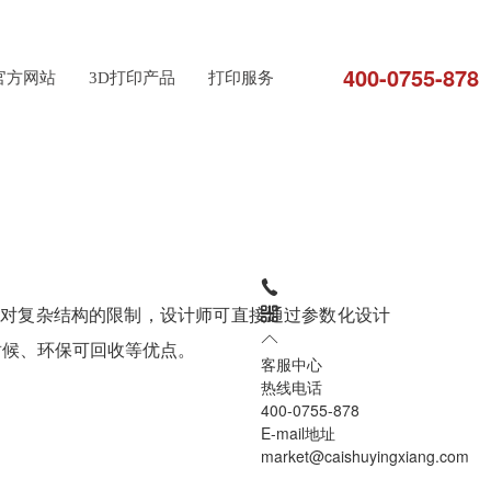
400-0755-878
官方网站
3D打印产品
打印服务
艺对复杂结构的限制，设计师可直接通过参数化设计
耐候、环保可回收等优点。
客服中心
热线电话
400-0755-878
E-mail地址
market@caishuyingxiang.com