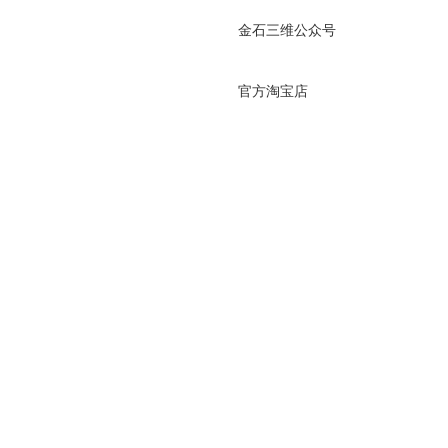
金石三维公众号
官方淘宝店