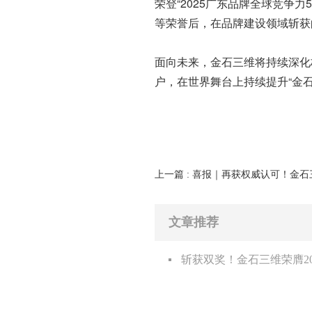
荣登“2025广东品牌全球竞争
等荣誉后，在品牌建设领域斩获
面向未来，金石三维将持续深化
户，在世界舞台上持续提升“金
文章推荐
斩获双奖！金石三维荣膺20