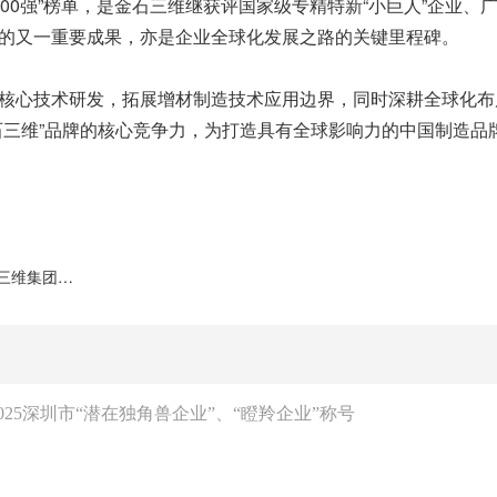
力500强”榜单，是金石三维继获评国家级专精特新“小巨人”企业
的又一重要成果，亦是企业全球化发展之路的关键里程碑。
核心技术研发，拓展增材制造技术应用边界，同时深耕全球化布
石三维”品牌的核心竞争力，为打造具有全球影响力的中国制造品
上
一篇 : 喜报｜再获权威认可！金石三维集团旗下9款产品获评2025年“广东省名优高新技术产品”
25深圳市“潜在独角兽企业”、“瞪羚企业”称号