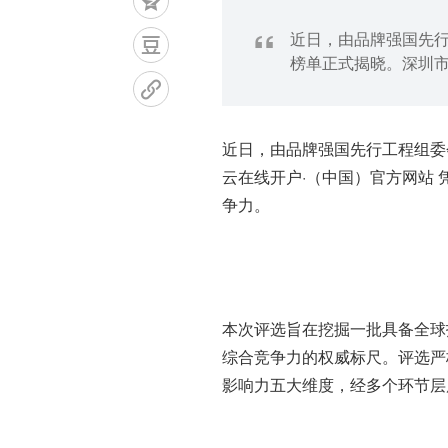
“
近日，由品牌强国先行
榜单正式揭晓。深圳
近日，由品牌强国先行工程组委会
云在线开户·（中国）官方网站
争力。
本次评选旨在挖掘一批具备全球
综合竞争力的权威标尺。评选严
影响力五大维度，经多个环节层