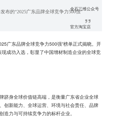
金石三维公众号
“2025广东品牌全球竞争力500强”
”
官方淘宝店
5广东品牌全球竞争力500强”榜单正式揭晓。开
表现成功入选，彰显了中国增材制造企业的全球竞
牌跻身全球价值链高端，是衡量广东省企业全球
、创新能力、全球运营、环境与社会责任、品牌
创造力与可持续竞争力的标杆企业。