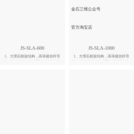
金石三维公众号
官方淘宝店
JS-SLA-600
JS-SLA-1000
1、大理石框架结构，高等级丝杆导
1、大理石框架结构，高等级丝杆导
轨，高精度液位传感器，精密数控加
轨，高精度液位传感器，精密数控加
工标定板校准； 2、搭配自主研发的
工标定板校准； 2、搭配自主研发的
光敏材料，匹配设备和材料的特性，
光敏材料，匹配设备和材料的特性，
开发出最佳的工艺参数包； 3、通过
开发出最佳的工艺参数包； 3、通过
大理石平台加双导轨、以及双皮带结
大理石平台加双导轨、以及双皮带结
构，实现静音超平涂铺运动系统；激
构，实现静音超平涂铺运动系统；激
光即时检测液位，结合真空吸附刮板
光即时检测液位，结合真空吸附刮板
系统，保障打印的稳定性； 4、自动
系统，保障打印的稳定性； 4、自动
识别单截面零件内部与外表面信息，
识别单截面零件内部与外表面信息，
即时切换大小光斑进行扫描，极大提
即时切换大小光斑进行扫描，极大提
高打印速度； 5、激光路径采取闭合
高打印速度； 5、激光路径采取闭合
式防尘处理，极大提高光学元件的使
式防尘处理，极大提高光学元件的使
用寿命和环境适应性；激光在线检
用寿命和环境适应性；激光在线检
测，功率衰减自动补偿； 6、标准升
测，功率衰减自动补偿； 6、标准升