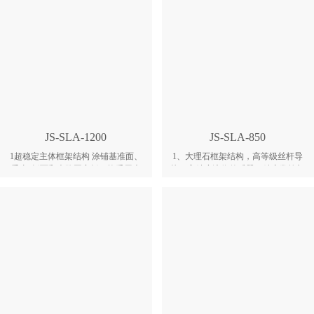
增加打印范围并提高了打印速度。 3
大理石平台加双导轨、以及双皮带结
采用半透明PC门板，双侧导轨加同步
构，实现静音超平涂铺运动系统；激
带系统，利用电机对三侧观察门进行
光即时检测液位，结合真空吸附刮板
一键式升降开关。 4通过改进工艺过
系统，保障打印的稳定性； 4、自动
程及方法，利用高精度大理石检测平
识别单截面零件内部与外表面信息，
台，以及装配调节机构，保障刮刀刃
即时切换大小光斑进行扫描，极大提
口面的平面度及水平度。
高打印速度； 5、激光路径采取闭合
式防尘处理，极大提高光学元件的使
用寿命和环境适应性；激光在线检
测，功率衰减自动补偿；
JS-SLA-1200
JS-SLA-850
1超稳定主体框架结构 涂铺基准面、
1、大理石框架结构，高等级丝杆导
垂直z板面和光路固定板，均采用大
轨，高精度液位传感器，精密数控加
理石结构，导轨工作面的平面度可达
工标定板校准； 2、搭配自主研发的
到0.006mm，提高了整体结构的刚性
光敏材料，匹配设备和材料的特性，
与稳定性。 2双激光头结构 采用双激
开发出最佳的工艺参数包； 3、通过
光扫描头设计，双头扫描完美衔接，
大理石平台加双导轨、以及双皮带结
增加打印范围并提高了打印速度。 3
构，实现静音超平涂铺运动系统；激
电动升降门 采用半透明PC门板，双
光即时检测液位，结合真空吸附刮板
侧导轨加同步带系统，利用电机对三
系统，保障打印的稳定性； 4、自动
侧观察门进行一键式升降开关。 4超
识别单截面零件内部与外表面信息，
水平面刮刀结构 通过改进工艺过程及
即时切换大小光斑进行扫描，极大提
方法，利用高精度大理石检测平台，
高打印速度； 5、激光路径采取闭合
以及装配调节机构，保障刮刀刃口面
式防尘处理，极大提高光学元件的使