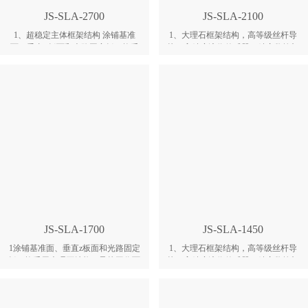
降浮块控制液位高度，快速而准确，
降浮块控制液位高度，快速而准确，
JS-SLA-2700
JS-SLA-2100
且不用中途频繁加料；伺服电机搭配
且不用中途频繁加料；伺服电机搭配
滚珠丝杆的高精度传动，保障零件尺
滚珠丝杆的高精度传动，保障零件尺
1、超稳定主体框架结构 涂铺基准
1、大理石框架结构，高等级丝杆导
寸的精确度；
寸的精确度；
面、垂直Z板面和光路固定板，均采
轨，高精度液位传感器，精密数控加
用大理石结构，导轨工作面的平面度
工标定板校准； 2、搭配自主研发的
可达到0.006mm，提高了整体结构的
光敏材料，匹配设备和材料的特性，
刚性与稳定性。 2、三激光头结构 采
开发出最佳的工艺参数包； 3、通过
用三激光扫描头设计，双头扫描完美
大理石平台加双导轨、以及双皮带结
衔接，增加打印范围并提高了打印速
构，实现静音超平涂铺运动系统；激
度。 3、网板机械式快拆结构 可利用
光即时检测液位，结合真空吸附刮板
特制设备，对网板进行快速装拆及更
系统，保障打印的稳定性； 4、自动
换。方便大型零件的后期处理工作。
识别单截面零件内部与外表面信息，
即时切换大小光斑进行扫描，极大提
高打印速度； 5、激光路径采取闭合
式防尘处理，极大提高光学元件的使
用寿命和环境适应性；激光在线检
测，功率衰减自动补偿；
JS-SLA-1700
JS-SLA-1450
1涂铺基准面、垂直z板面和光路固定
1、大理石框架结构，高等级丝杆导
板，均采用大理石结构，导轨工作面
轨，高精度液位传感器，精密数控加
的平面度可达到0.006mm，提高了整
工标定板校准； 2、搭配自主研发的
体结构的刚性与稳定性。 2采用双激
光敏材料，匹配设备和材料的特性，
光扫描头设计，双头扫描完美衔接，
开发出最佳的工艺参数包； 3、通过